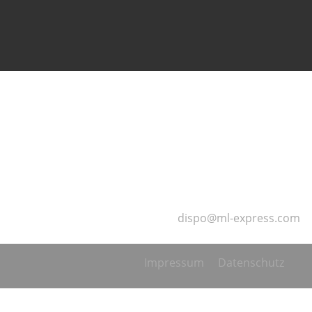
Kontaktieren Sie uns
Wir sind 24 Stunden pro Tag, 7 Tage pro Woche
und 365 Tage pro Jahr für Sie erreichbar!
T:
+49 (0) 6181 4232 – 800
F:
+49 (0) 6181 4232 – 819
M
:
dispo@ml-express.com
Impressum
Datenschutz