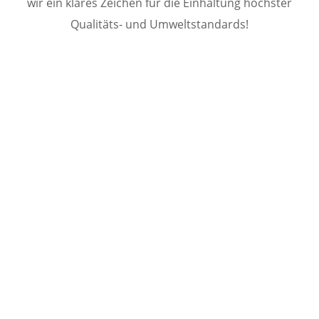
wir ein klares Zeichen für die Einhaltung höchster
Qualitäts- und Umweltstandards!
Gemeinsam den
Ressourcenverbrauch
minimieren
Wir sind fest davon überzeugt, dass ein innovatives
Transportwesen und Nachhaltigkeit Hand-in-Hand
gehen können und müssen! Daher setzen wir auf
modernste Technologien und umweltgerechte Euro 6
Fahrzeuge, senken somit die ökonomischen Kosten
unseres Fuhrparks und verringern den CO2 Ausstoß der
Fahrzeuge.